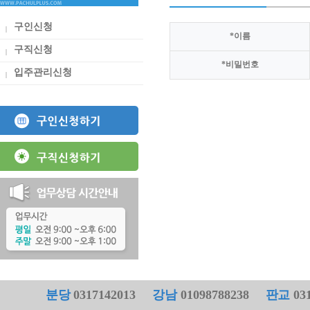
구인신청
*
이름
구직신청
*
비밀번호
입주관리신청
분당
0317142013
강남
01098788238
판교
031